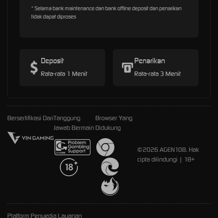
* Selama bank maintenance dan bank offline deposit dan penarikan
tidak dapat diproses
Deposit
Penarikan
Rata-rata 1 Menit
Rata-rata 3 Menit
Bersertifikasi Dari
Tanggung
Browser Yang
Jawab Bermain
Didukung
©2026 AGEN108. Hak
cipta dilindungi | 18+
Platform Penyedia Layanan