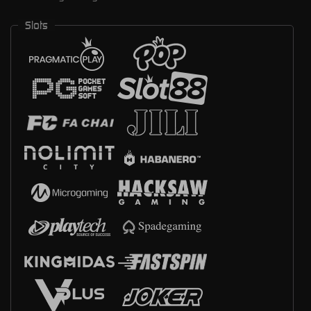
Slots