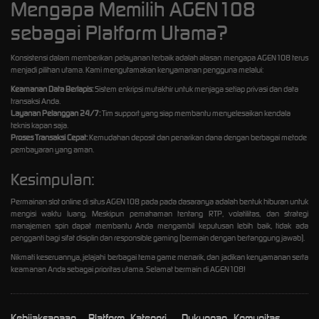
Mengapa Memilih AGEN108
sebagai Platform Utama?
Konsistensi dalam memberikan pelayanan terbaik adalah alasan mengapa AGEN108 terus
menjadi pilihan utama. Kami mengutamakan kenyamanan pengguna melalui:
Keamanan Data Berlapis:
Sistem enkripsi mutakhir untuk menjaga setiap privasi dan data
transaksi Anda.
Layanan Pelanggan 24/7:
Tim support yang siap membantu menyelesaikan kendala
teknis kapan saja.
Proses Transaksi Cepat:
Kemudahan deposit dan penarikan dana dengan berbagai metode
pembayaran yang aman.
Kesimpulan:
Permainan slot online di situs AGEN108 pada pada dasaranya adalah bentuk hiburan untuk
mengisi waktu luang. Meskipun pemahaman tentang RTP, volatilitas, dan strategi
manajemen spin dapat membantu Anda mengambil keputusan lebih baik, tidak ada
pengganti bagi sifat disiplin dan responsible gaming (bermain dengan bertanggung jawab).
Nikmati keseruannya, jelajahi berbagai tema game menarik, dan jadikan kenyamanan serta
keamanan Anda sebagai prioritas utama. Selamat bermain di AGEN108!
Kebijaksanaan
Platform
Kategori
Dukungan
Komunitas