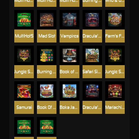
Multi Hot 10
Multi Hot 20
Multi Hot 40
Burning Ice 40
Wild & Gods
MultiHot5
Mad Slot
Vampires
Dracula's Fortune
Farm's Fortune
Jungle Sisters Deluxe
Burning Ice
Book of Futuria
Safari Simba
Jungle Sisters
Samurai
Book Of Bonanza
Boka Jamba 10
Dracula's Fortune Halloween Edition
Mariachi Coins