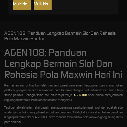
Multi Hot 5 Wild
Multi Hot Wild Ways
AGEN108: Panduan Lengkap Bermain Slot Dan Rahasia
Pola Maxwin Hari Ini
AGEN108: Panduan
Lengkap Bermain Slot Dan
Rahasia Pola Maxwin Hari Ini
Permainan slot online kini telah menjadi pusat permainan terpopuler, dan menemukan
platform yang aman serta memahami cara bermain dengan bijak adalah kunci utama bagi
setiap pemain. Sebagai salah satu situs terpercaya,
AGEN108
hadir dalam menyediakan
lingkungan bermain lebih transparan dan menghibur.
Tapi pernahkah kalian tahu bagaimana sebenarnya cara kerja mesin slot, dan apakah ada
strategi jitu untuk mengoptimalkan peluang menang? Nah, kali ini kita akan bahas panduan
lengkap bermain slot di AGEN108 serta mencari tahu di balik pola maxwin yang sering dicari
para pemain.