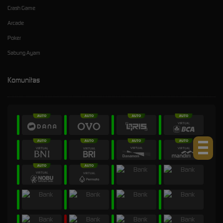
Crash Game
Arcade
Poker
Sabung Ayam
Komunitas