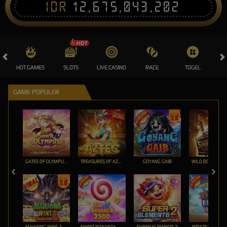
IDR
12,675,043,202
HOT GAMES
SLOTS
LIVE CASINO
RACE
TOGEL
OL
GAME POPULER
GATES OF OLYMPUS POP
TREASURES OF AZTEC
GOYANG GAIB
MAHJONG WINS 3 – BLACK SCATTER
SWEET BONANZA 2500
SUPER ELEMENTS 2
PIRATE QUEST 1