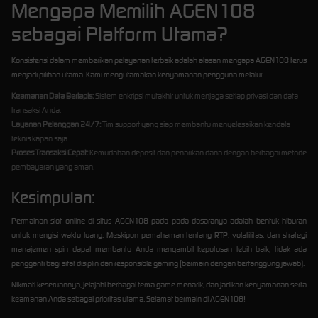
Mengapa Memilih AGEN108
sebagai Platform Utama?
Konsistensi dalam memberikan pelayanan terbaik adalah alasan mengapa AGEN108 terus
menjadi pilihan utama. Kami mengutamakan kenyamanan pengguna melalui:
Keamanan Data Berlapis:
Sistem enkripsi mutakhir untuk menjaga setiap privasi dan data
transaksi Anda.
Layanan Pelanggan 24/7:
Tim support yang siap membantu menyelesaikan kendala
teknis kapan saja.
Proses Transaksi Cepat:
Kemudahan deposit dan penarikan dana dengan berbagai metode
pembayaran yang aman.
Kesimpulan:
Permainan slot online di situs AGEN108 pada pada dasaranya adalah bentuk hiburan
untuk mengisi waktu luang. Meskipun pemahaman tentang RTP, volatilitas, dan strategi
manajemen spin dapat membantu Anda mengambil keputusan lebih baik, tidak ada
pengganti bagi sifat disiplin dan responsible gaming (bermain dengan bertanggung jawab).
Nikmati keseruannya, jelajahi berbagai tema game menarik, dan jadikan kenyamanan serta
keamanan Anda sebagai prioritas utama. Selamat bermain di AGEN108!