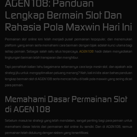
AGEN108: Panduan
Lengkap Bermain Slot Dan
Rahasia Pola Maxwin Hari Ini
Permainan slot online kini telah menjadi pusat permainan terpopuler, dan menemukan
platform yang aman serta memahami cara bermain dengan bijak adalah kunci utama bagi
setiap pemain. Sebagai salah satu situs terpercaya,
AGEN108
hadir dalam menyediakan
lingkungan bermain lebih transparan dan menghibur.
Tapi pernahkah kalian tahu bagaimana sebenarnya cara kerja mesin slot, dan apakah ada
strategi jitu untuk mengoptimalkan peluang menang? Nah, kali ini kita akan bahas panduan
lengkap bermain slot di AGEN108 serta mencari tahu di balik pola maxwin yang sering dicari
para pemain.
Memahami Dasar Permainan Slot
di AGEN108
Sebelum masuk ke strategi yang lebih mendalam, sangat penting bagi para pemain untuk
memahami dasar teknis dari permainan slot online itu sendiri. Dan di AGEN108, semua
permainan telah didukung dengan sistem yang tersertifikasi.